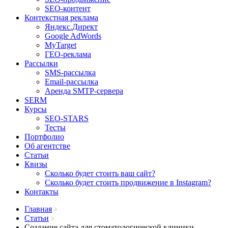
SEO-контент
Контекстная реклама
Яндекс.Директ
Google AdWords
MyTarget
ГЕО-реклама
Рассылки
SMS-рассылка
Email-рассылка
Аренда SMTP-сервера
SERM
Курсы
SEO-STARS
Тесты
Портфолио
Об агентстве
Статьи
Квизы
Сколько будет стоить ваш сайт?
Сколько будет стоить продвижение в Instagram?
Контакты
Главная
Статьи
Создание сайта для стоматологической клиники