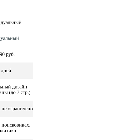
уальный
90 руб.
 дней
ьный дизайн
цы (до 7 стр.)
 не ограничено
 поисковиках,
алитика