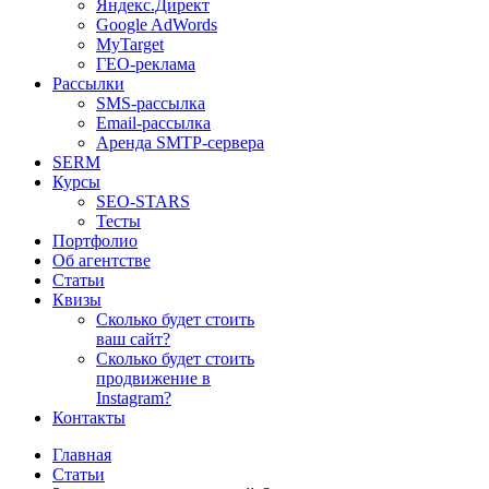
Яндекс.Директ
Google AdWords
MyTarget
ГЕО-реклама
Рассылки
SMS-рассылка
Email-рассылка
Аренда SMTP-сервера
SERM
Курсы
SEO-STARS
Тесты
Портфолио
Об агентстве
Статьи
Квизы
Сколько будет стоить
ваш сайт?
Сколько будет стоить
продвижение в
Instagram?
Контакты
Главная
Статьи