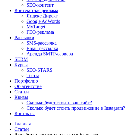
SEO-контент
Контекстная реклама
Яндекс.Директ
Google AdWords
MyTarget
ГЕО-реклама
Рассылки
SMS-рассылка
Email-рассылка
Аренда SMTP-сервера
SERM
Курсы
SEO-STARS
Тесты
Портфолио
Об агентстве
Статьи
Квизы
Сколько будет стоить ваш сайт?
Сколько будет стоить продвижение в Instagram?
Контакты
Главная
Статьи
Разработка логотипа на заказ в Барнауле